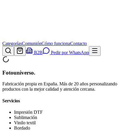
Categorías
Comunión
Cómo funciona
Contacto
B2B
Pedir por WhatsApp
Fotouniverso
.
Fabricación propia en España. Más de 20 años personalizando
productos con la mejor calidad y atención cercana.
Servicios
Impresión DTF
Sublimación
Vinilo textil
Bordado