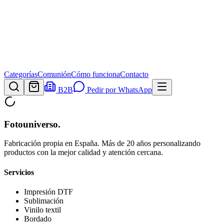
Categorías
Comunión
Cómo funciona
Contacto
B2B
Pedir por WhatsApp
Fotouniverso
.
Fabricación propia en España. Más de 20 años personalizando
productos con la mejor calidad y atención cercana.
Servicios
Impresión DTF
Sublimación
Vinilo textil
Bordado