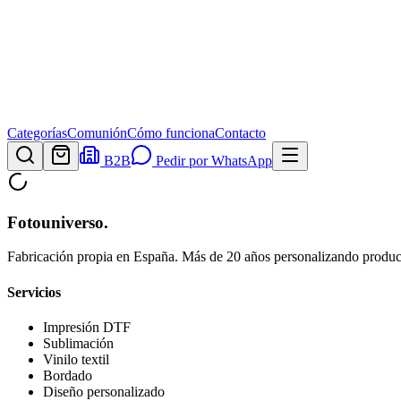
Categorías
Comunión
Cómo funciona
Contacto
B2B
Pedir por WhatsApp
Fotouniverso
.
Fabricación propia en España. Más de 20 años personalizando product
Servicios
Impresión DTF
Sublimación
Vinilo textil
Bordado
Diseño personalizado