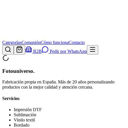
Categorías
Comunión
Cómo funciona
Contacto
B2B
Pedir por WhatsApp
Fotouniverso
.
Fabricación propia en España. Más de 20 años personalizando
productos con la mejor calidad y atención cercana.
Servicios
Impresión DTF
Sublimación
Vinilo textil
Bordado