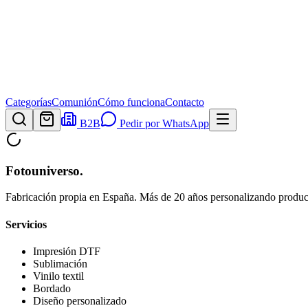
Categorías
Comunión
Cómo funciona
Contacto
B2B
Pedir por WhatsApp
Fotouniverso
.
Fabricación propia en España. Más de 20 años personalizando product
Servicios
Impresión DTF
Sublimación
Vinilo textil
Bordado
Diseño personalizado