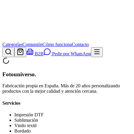
Categorías
Comunión
Cómo funciona
Contacto
B2B
Pedir por WhatsApp
Fotouniverso
.
Fabricación propia en España. Más de 20 años personalizando
productos con la mejor calidad y atención cercana.
Servicios
Impresión DTF
Sublimación
Vinilo textil
Bordado