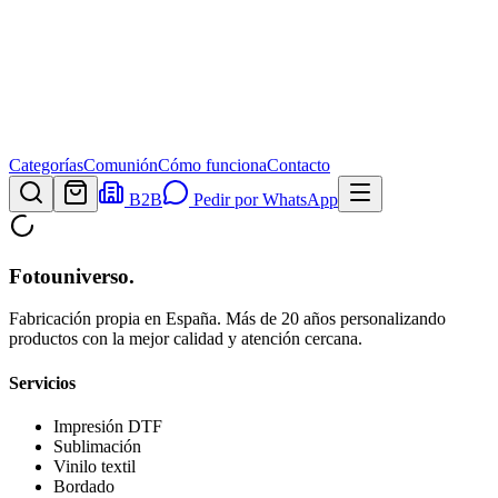
Categorías
Comunión
Cómo funciona
Contacto
B2B
Pedir por WhatsApp
Fotouniverso
.
Fabricación propia en España. Más de 20 años personalizando
productos con la mejor calidad y atención cercana.
Servicios
Impresión DTF
Sublimación
Vinilo textil
Bordado