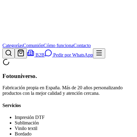
Categorías
Comunión
Cómo funciona
Contacto
B2B
Pedir por WhatsApp
Fotouniverso
.
Fabricación propia en España. Más de 20 años personalizando
productos con la mejor calidad y atención cercana.
Servicios
Impresión DTF
Sublimación
Vinilo textil
Bordado