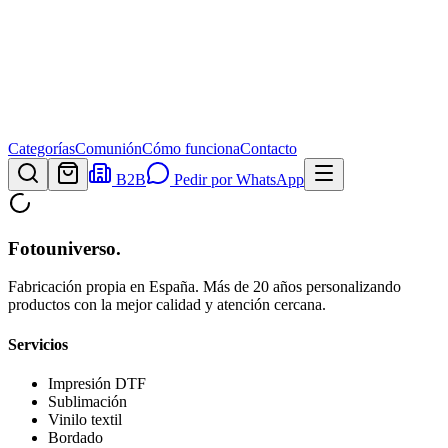
Categorías
Comunión
Cómo funciona
Contacto
B2B
Pedir por WhatsApp
Fotouniverso
.
Fabricación propia en España. Más de 20 años personalizando
productos con la mejor calidad y atención cercana.
Servicios
Impresión DTF
Sublimación
Vinilo textil
Bordado