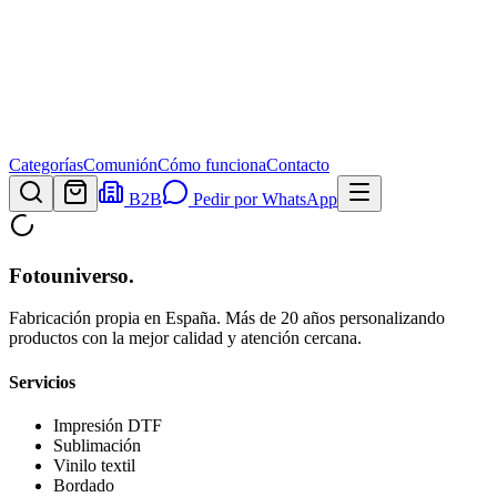
Categorías
Comunión
Cómo funciona
Contacto
B2B
Pedir por WhatsApp
Fotouniverso
.
Fabricación propia en España. Más de 20 años personalizando
productos con la mejor calidad y atención cercana.
Servicios
Impresión DTF
Sublimación
Vinilo textil
Bordado