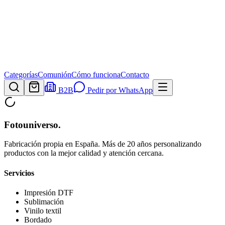
Categorías
Comunión
Cómo funciona
Contacto
B2B
Pedir por WhatsApp
Fotouniverso
.
Fabricación propia en España. Más de 20 años personalizando
productos con la mejor calidad y atención cercana.
Servicios
Impresión DTF
Sublimación
Vinilo textil
Bordado