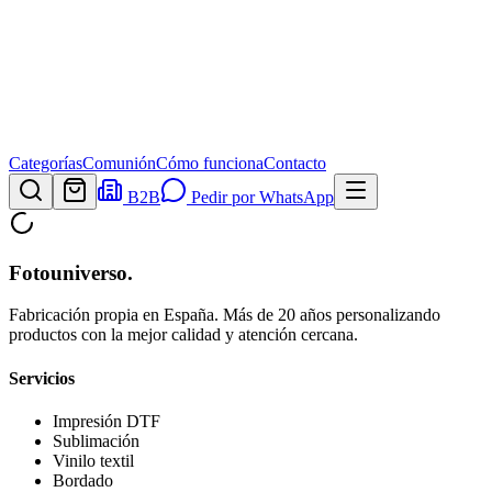
Categorías
Comunión
Cómo funciona
Contacto
B2B
Pedir por WhatsApp
Fotouniverso
.
Fabricación propia en España. Más de 20 años personalizando
productos con la mejor calidad y atención cercana.
Servicios
Impresión DTF
Sublimación
Vinilo textil
Bordado