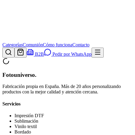
Categorías
Comunión
Cómo funciona
Contacto
B2B
Pedir por WhatsApp
Fotouniverso
.
Fabricación propia en España. Más de 20 años personalizando
productos con la mejor calidad y atención cercana.
Servicios
Impresión DTF
Sublimación
Vinilo textil
Bordado