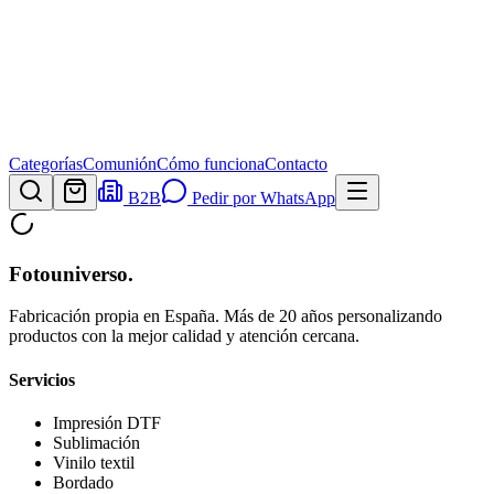
Categorías
Comunión
Cómo funciona
Contacto
B2B
Pedir por WhatsApp
Fotouniverso
.
Fabricación propia en España. Más de 20 años personalizando
productos con la mejor calidad y atención cercana.
Servicios
Impresión DTF
Sublimación
Vinilo textil
Bordado