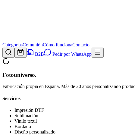
Categorías
Comunión
Cómo funciona
Contacto
B2B
Pedir por WhatsApp
Fotouniverso
.
Fabricación propia en España. Más de 20 años personalizando product
Servicios
Impresión DTF
Sublimación
Vinilo textil
Bordado
Diseño personalizado