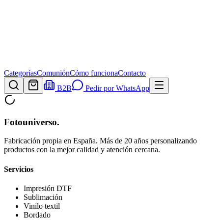
Categorías
Comunión
Cómo funciona
Contacto
B2B
Pedir por WhatsApp
Fotouniverso
.
Fabricación propia en España. Más de 20 años personalizando
productos con la mejor calidad y atención cercana.
Servicios
Impresión DTF
Sublimación
Vinilo textil
Bordado