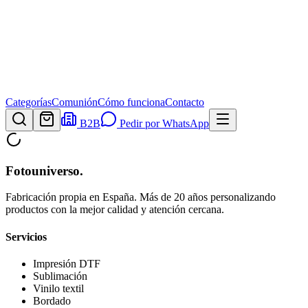
Categorías
Comunión
Cómo funciona
Contacto
B2B
Pedir por WhatsApp
Fotouniverso
.
Fabricación propia en España. Más de 20 años personalizando
productos con la mejor calidad y atención cercana.
Servicios
Impresión DTF
Sublimación
Vinilo textil
Bordado