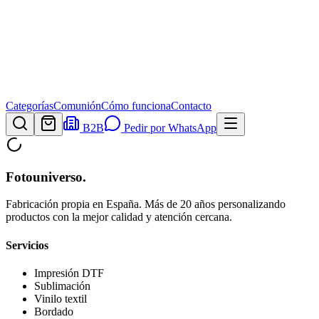
Categorías
Comunión
Cómo funciona
Contacto
B2B
Pedir por WhatsApp
Fotouniverso
.
Fabricación propia en España. Más de 20 años personalizando
productos con la mejor calidad y atención cercana.
Servicios
Impresión DTF
Sublimación
Vinilo textil
Bordado