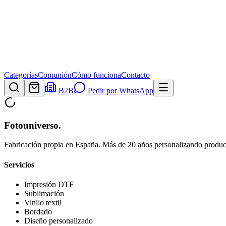
Categorías
Comunión
Cómo funciona
Contacto
B2B
Pedir por WhatsApp
Fotouniverso
.
Fabricación propia en España. Más de 20 años personalizando product
Servicios
Impresión DTF
Sublimación
Vinilo textil
Bordado
Diseño personalizado