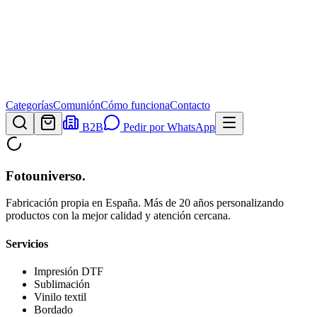
Categorías
Comunión
Cómo funciona
Contacto
B2B
Pedir por WhatsApp
Fotouniverso
.
Fabricación propia en España. Más de 20 años personalizando
productos con la mejor calidad y atención cercana.
Servicios
Impresión DTF
Sublimación
Vinilo textil
Bordado