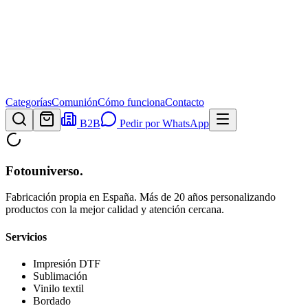
Categorías
Comunión
Cómo funciona
Contacto
B2B
Pedir por WhatsApp
Fotouniverso
.
Fabricación propia en España. Más de 20 años personalizando
productos con la mejor calidad y atención cercana.
Servicios
Impresión DTF
Sublimación
Vinilo textil
Bordado