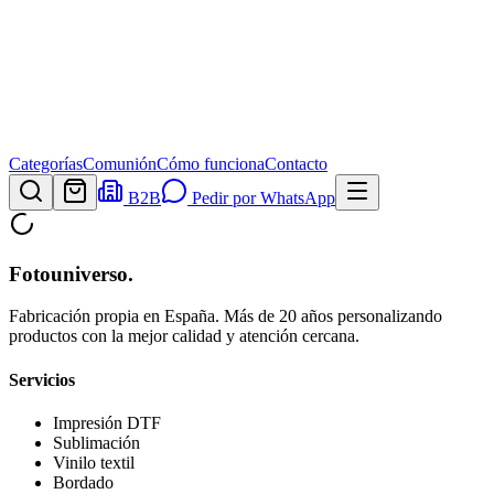
Categorías
Comunión
Cómo funciona
Contacto
B2B
Pedir por WhatsApp
Fotouniverso
.
Fabricación propia en España. Más de 20 años personalizando
productos con la mejor calidad y atención cercana.
Servicios
Impresión DTF
Sublimación
Vinilo textil
Bordado