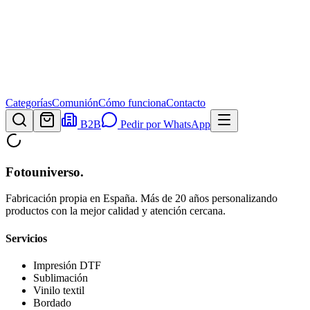
Categorías
Comunión
Cómo funciona
Contacto
B2B
Pedir por WhatsApp
Fotouniverso
.
Fabricación propia en España. Más de 20 años personalizando
productos con la mejor calidad y atención cercana.
Servicios
Impresión DTF
Sublimación
Vinilo textil
Bordado