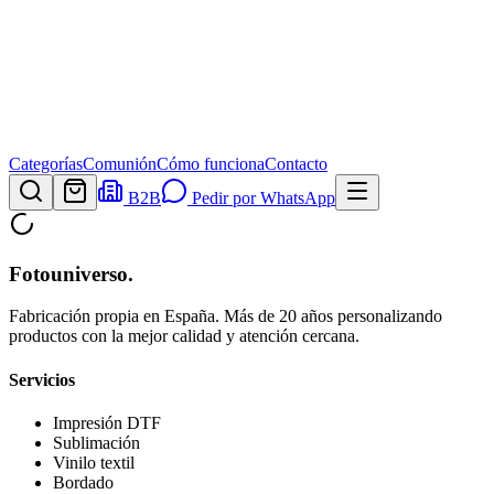
Categorías
Comunión
Cómo funciona
Contacto
B2B
Pedir por WhatsApp
Fotouniverso
.
Fabricación propia en España. Más de 20 años personalizando
productos con la mejor calidad y atención cercana.
Servicios
Impresión DTF
Sublimación
Vinilo textil
Bordado