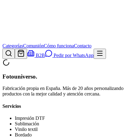
Categorías
Comunión
Cómo funciona
Contacto
B2B
Pedir por WhatsApp
Fotouniverso
.
Fabricación propia en España. Más de 20 años personalizando
productos con la mejor calidad y atención cercana.
Servicios
Impresión DTF
Sublimación
Vinilo textil
Bordado