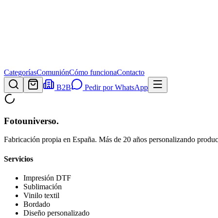
Categorías
Comunión
Cómo funciona
Contacto
B2B
Pedir por WhatsApp
Fotouniverso
.
Fabricación propia en España. Más de 20 años personalizando product
Servicios
Impresión DTF
Sublimación
Vinilo textil
Bordado
Diseño personalizado