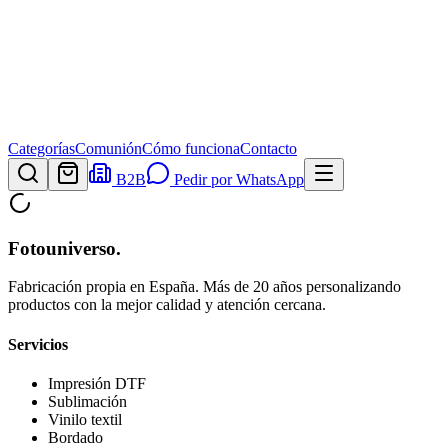
Categorías
Comunión
Cómo funciona
Contacto
B2B
Pedir por WhatsApp
Fotouniverso
.
Fabricación propia en España. Más de 20 años personalizando
productos con la mejor calidad y atención cercana.
Servicios
Impresión DTF
Sublimación
Vinilo textil
Bordado