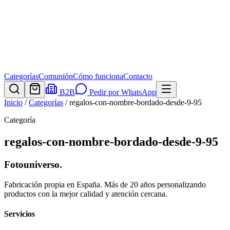
Categorías
Comunión
Cómo funciona
Contacto
B2B
Pedir por WhatsApp
Inicio
/
Categorías
/
regalos-con-nombre-bordado-desde-9-95
Categoría
regalos-con-nombre-bordado-desde-9-95
Fotouniverso
.
Fabricación propia en España. Más de 20 años personalizando
productos con la mejor calidad y atención cercana.
Servicios